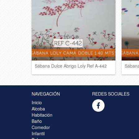
Sábana Dulce Abrigo Loly Ref A-442
Sábana
NAVEGACIÓN
REDES SOCIALES
Inicio
Alcoba
Habitación
Baño
Comedor
Infantil