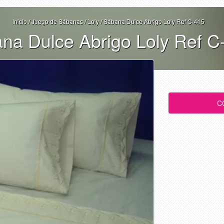
Inicio
/
Juego de Sábanas
/
Loly
/
Sábana Dulce Abrigo Loly Ref C-415
na Dulce Abrigo Loly Ref C