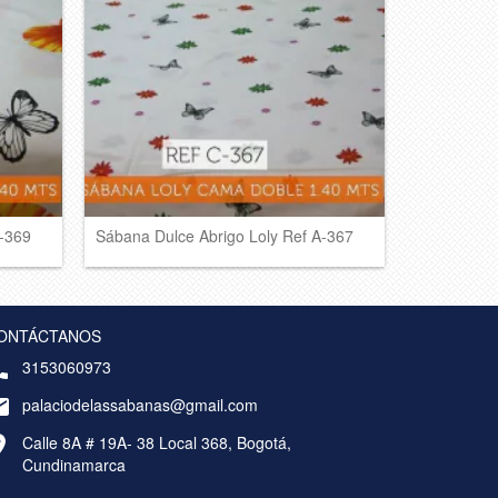
A-369
Sábana Dulce Abrigo Loly Ref A-367
ONTÁCTANOS
3153060973
palaciodelassabanas@gmail.com
Calle 8A # 19A- 38 Local 368, Bogotá,
Cundinamarca