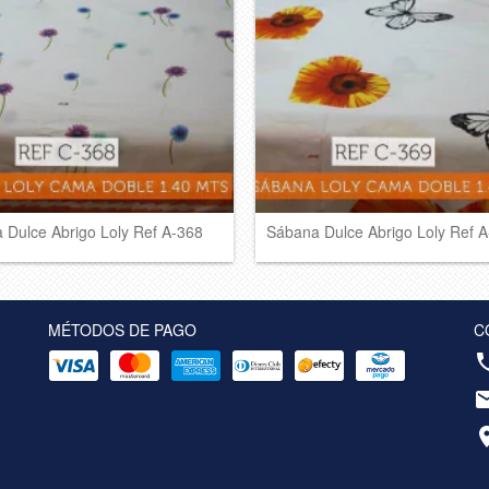
 Dulce Abrigo Loly Ref A-368
Sábana Dulce Abrigo Loly Ref 
MÉTODOS DE PAGO
C