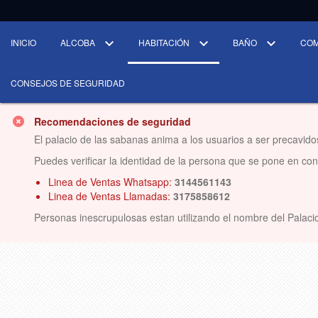
INICIO
ALCOBA
HABITACIÓN
BAÑO
CO
CONSEJOS DE SEGURIDAD
Recomendaciones de seguridad
El palacio de las sabanas anima a los usuarios a ser precavido
Puedes verificar la identidad de la persona que se pone en conta
Linea de Ventas Whatsapp:
3144561143
Linea de Ventas Llamadas:
3175858612
Personas inescrupulosas estan utilizando el nombre del Palacio