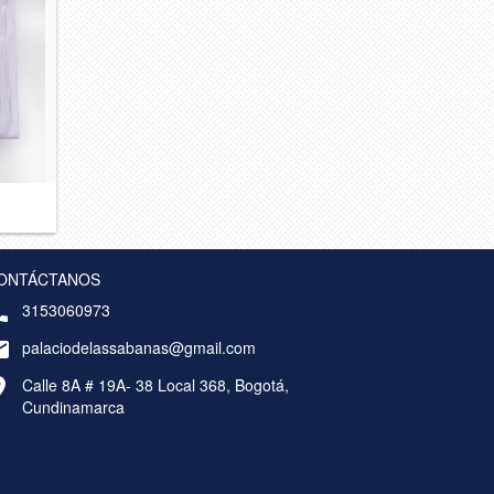
ONTÁCTANOS
3153060973
palaciodelassabanas@gmail.com
Calle 8A # 19A- 38 Local 368, Bogotá,
Cundinamarca