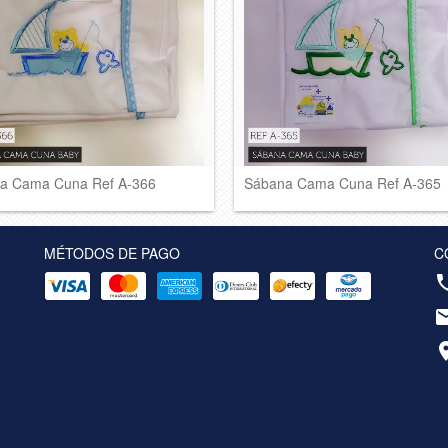
a Cama Cuna Ref A-366
Sábana Cama Cuna Ref A-365
MÉTODOS DE PAGO
C