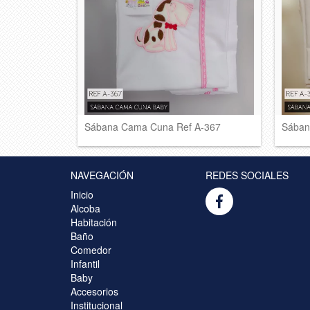
Sábana Cama Cuna Ref A-367
Sában
NAVEGACIÓN
REDES SOCIALES
Inicio
Alcoba
Habitación
Baño
Comedor
Infantil
Baby
Accesorios
Institucional