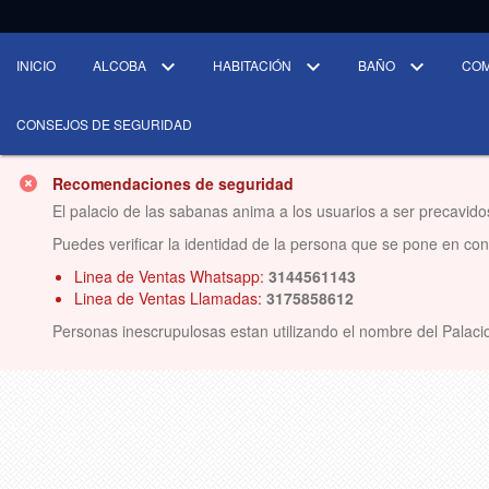
INICIO
ALCOBA
HABITACIÓN
BAÑO
CO
CONSEJOS DE SEGURIDAD
Recomendaciones de seguridad
El palacio de las sabanas anima a los usuarios a ser precavido
Puedes verificar la identidad de la persona que se pone en conta
Linea de Ventas Whatsapp:
3144561143
Linea de Ventas Llamadas:
3175858612
Personas inescrupulosas estan utilizando el nombre del Palacio