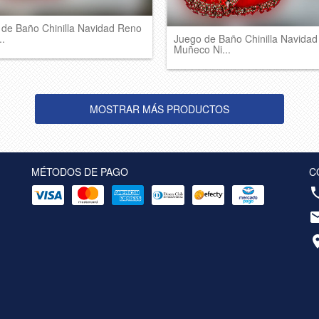
 de Baño Chinilla Navidad Reno
..
Juego de Baño Chinilla Navidad
Muñeco Ni...
MOSTRAR MÁS PRODUCTOS
MÉTODOS DE PAGO
C