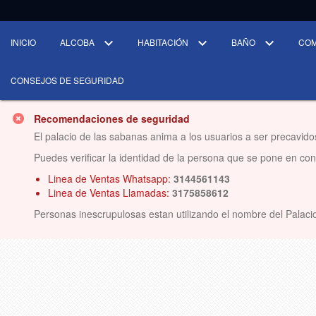
INICIO
ALCOBA
HABITACIÓN
BAÑO
CO
CONSEJOS DE SEGURIDAD
Recomendaciones de seguridad
El palacio de las sabanas anima a los usuarios a ser precavido
Puedes verificar la identidad de la persona que se pone en conta
Linea de Ventas Whatsapp:
3144561143
Linea de Ventas Llamadas:
3175858612
Personas inescrupulosas estan utilizando el nombre del Palacio