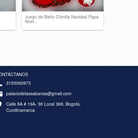
Juego de Baño Chinilla Navidad Papa
Noel...
ONTÁCTANOS
3153060973
palaciodelassabanas@gmail.com
Calle 8A # 19A- 38 Local 368, Bogotá,
Cundinamarca