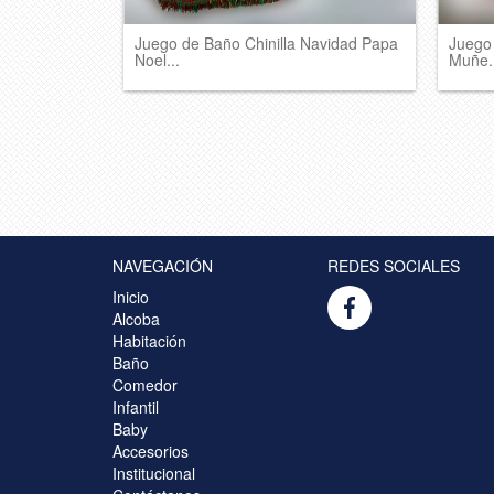
Juego de Baño Chinilla Navidad Papa
Juego
Noel...
Muñe.
NAVEGACIÓN
REDES SOCIALES
Inicio
Alcoba
Habitación
Baño
Comedor
Infantil
Baby
Accesorios
Institucional