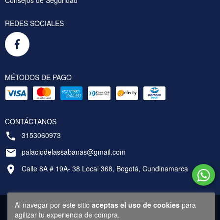
REDES SOCIALES
MÉTODOS DE PAGO
CONTÁCTANOS
3153060973
palaciodelassabanas@gmail.com
Calle 8A # 19A- 38 Local 368, Bogotá, Cundinamarca
Al navegar por este sitio
aceptas el uso de cookies
para
agilizar tu experiencia de compra.