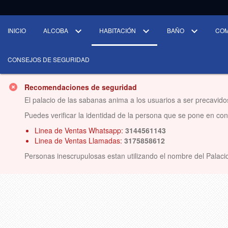
INICIO
ALCOBA
HABITACIÓN
BAÑO
CO
CONSEJOS DE SEGURIDAD
Recomendaciones de seguridad
El palacio de las sabanas anima a los usuarios a ser precavido
Puedes verificar la identidad de la persona que se pone en conta
Linea de Ventas Whatsapp:
3144561143
Linea de Ventas Llamadas:
3175858612
Personas inescrupulosas estan utilizando el nombre del Palacio