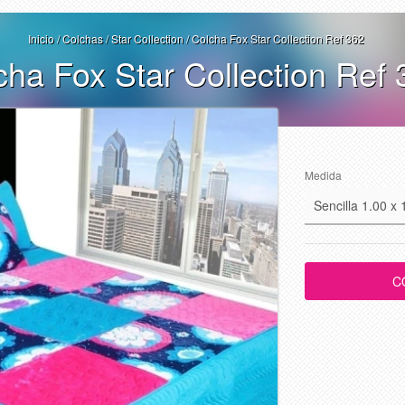
Inicio
/
Colchas
/
Star Collection
/
Colcha Fox Star Collection Ref 362
cha Fox Star Collection Ref 
Medida