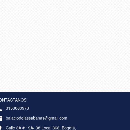
ONTÁCTANOS
3153060973
palaciodelassabanas@gmail.com
Calle 8A # 19A- 38 Local 368, Bogotá,