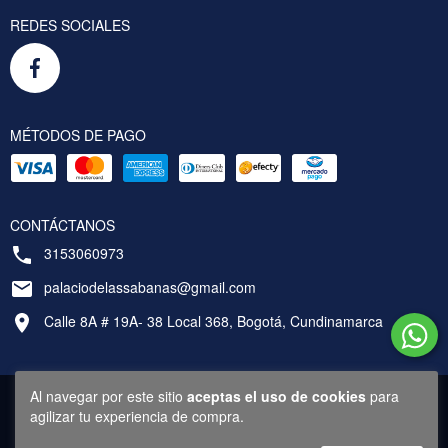
REDES SOCIALES
MÉTODOS DE PAGO
CONTÁCTANOS
3153060973
palaciodelassabanas@gmail.com
Calle 8A # 19A- 38 Local 368, Bogotá, Cundinamarca
Al navegar por este sitio
aceptas el uso de cookies
para
agilizar tu experiencia de compra.
Copyright Palacio de las Sábanas - Bogotá, Colombia - 2026. Todos los derechos