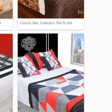
Colcha Star Collection Ref B-368
9