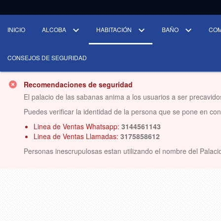
INICIO
ALCOBA
HABITACIÓN
BAÑO
CO
CONSEJOS DE SEGURIDAD
Recomendaciones de seguridad
El palacio de las sabanas anima a los usuarios a ser precavido
Puedes verificar la identidad de la persona que se pone en conta
Linea de Ventas Whatsapp:
3144561143
Linea de Ventas Llamadas:
3175858612
Personas inescrupulosas estan utilizando el nombre del Palacio