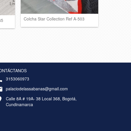
Colcha Star Collection Ref A-503
65
ONTÁCTANOS
3153060973
palaciodelassabanas@gmail.com
Calle 8A # 19A- 38 Local 368, Bogotá,
Cundinamarca